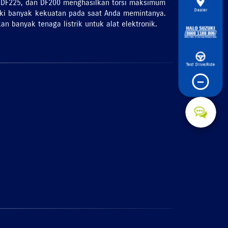
50, DF225, dan DF200 menghasilkan torsi maksimum
Dealer
liki banyak kekuatan pada saat Anda memintanya.
n banyak tenaga listrik untuk alat elektronik.
Test Drive/Ride
−