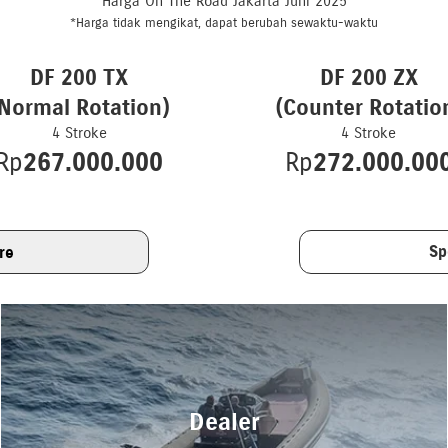
Harga On The Road Jakarta Juni 2025
*Harga tidak mengikat, dapat berubah sewaktu-waktu
DF 200 TX
DF 200 ZX
(Normal Rotation)
(Counter Rotatio
4 Stroke
4 Stroke
Rp
267.000.000
Rp
272.000.00
Sp
re
Dealer