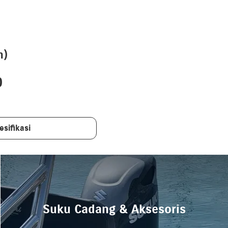
n)
0
esifikasi
Suku Cadang & Aksesoris