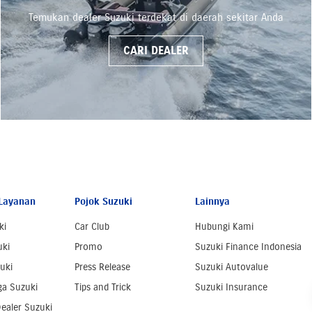
Temukan dealer Suzuki terdekat di daerah sekitar Anda
CARI DEALER
Layanan
Pojok Suzuki
Lainnya
ki
Car Club
Hubungi Kami
uki
Promo
Suzuki Finance Indonesia
uki
Press Release
Suzuki Autovalue
ga Suzuki
Tips and Trick
Suzuki Insurance
ealer Suzuki