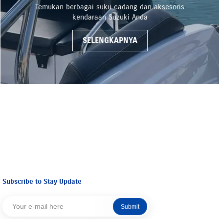
Temukan berbagai suku cadang dan aksesoris
kendaraan Suzuki Anda
SELENGKAPNYA
Subscribe to Stay Update
Submit