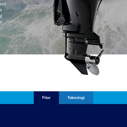
and
a
ng
ar
Fitur
Teknologi