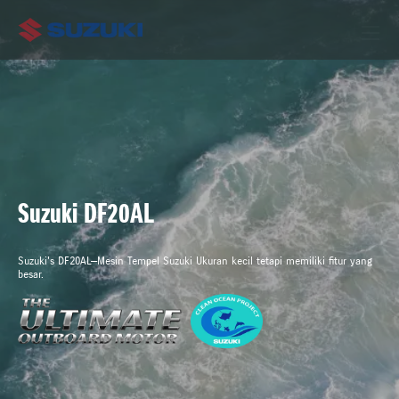
Suzuki DF20AL
Suzuki's DF20AL—Mesin Tempel Suzuki Ukuran kecil tetapi memiliki fitur yang
besar.