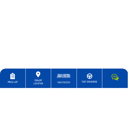
DEALER
TEST DRIVE/RIDE
PRICE LIST
HALO SUZUKI
LOCATION
Kami selalu terbuka untuk
potensi dan talenta baru